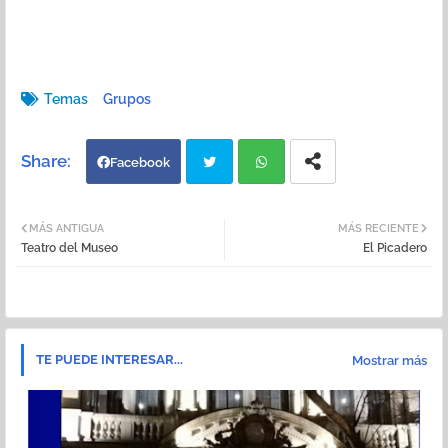
Temas
Grupos
Facebook
Twi
Wh
MÁS ANTIGUA
MÁS RECIENTE
Teatro del Museo
El Picadero
tter
atsa
pp
TE PUEDE INTERESAR...
Mostrar más