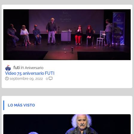
futi
Aniversario
Video 75 aniversario FUTI
septiembre 09, 2022
0
LO MÁS VISTO