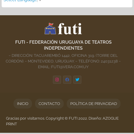
FUTI - FEDERACIÓN URUGUAYA DE TEATROS
INDEPENDIENTES
~ DIRECCIÓN: TACUAREMBÓ 1442, OFICINA 319. (TORRE DEL
CORDÓN). ~ MONTEVIDEO, URUGUAY. ~ TELÉFONO: 24031238 ~
EMAIL: FUTI@VERA.COM.UY
INICIO
CONTACTO
POLÍTICA DE PRIVACIDAD
Gracias por visitarnos. Copyright © FUTI 2022. Diseño: AZOGUE
PRINT