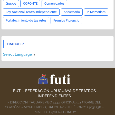
Grupos
COFONTE
Comunicados
Ley Nacional Teatro Independiente
Aniversario
In Memoriam
Fortalecimiento de las Artes
Premios Florencio
TRADUCIR
Select Language
▼
FUTI - FEDERACIÓN URUGUAYA DE TEATROS
INDEPENDIENTES
~ DIRECCIÓN: TACUAREMBÓ 1442, OFICINA 319. (TORRE DEL
CORDÓN). ~ MONTEVIDEO, URUGUAY. ~ TELÉFONO: 24031238 ~
EMAIL: FUTI@VERA.COM.UY