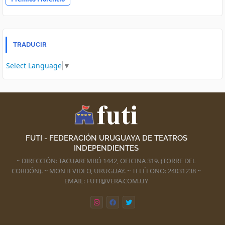
TRADUCIR
Select Language
▼
FUTI - FEDERACIÓN URUGUAYA DE TEATROS
INDEPENDIENTES
~ DIRECCIÓN: TACUAREMBÓ 1442, OFICINA 319. (TORRE DEL
CORDÓN). ~ MONTEVIDEO, URUGUAY. ~ TELÉFONO: 24031238 ~
EMAIL: FUTI@VERA.COM.UY