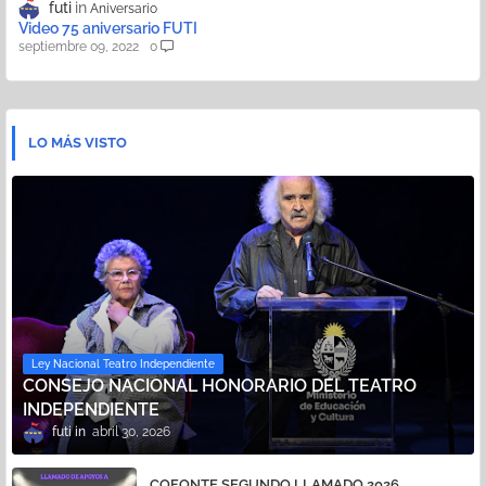
futi
Aniversario
Video 75 aniversario FUTI
septiembre 09, 2022
0
LO MÁS VISTO
Ley Nacional Teatro Independiente
CONSEJO NACIONAL HONORARIO DEL TEATRO
INDEPENDIENTE
futi
abril 30, 2026
COFONTE SEGUNDO LLAMADO 2026