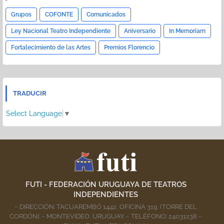
Grupos
COFONTE
Comunicados
Ley Nacional Teatro Independiente
Aniversario
In Memoriam
Fortalecimiento de las Artes
Premios Florencio
TRADUCIR
Select Language
▼
FUTI - FEDERACIÓN URUGUAYA DE TEATROS
INDEPENDIENTES
~ DIRECCIÓN: TACUAREMBÓ 1442, OFICINA 319. (TORRE DEL
CORDÓN). ~ MONTEVIDEO, URUGUAY. ~ TELÉFONO: 24031238 ~