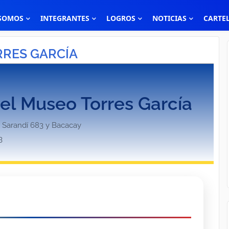
 SOMOS
INTEGRANTES
LOGROS
NOTICIAS
CARTE
RRES GARCÍA
el Museo Torres García
 Sarandí 683 y Bacacay
3