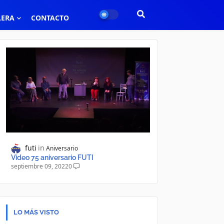
LERA
CONTACTO
futi
Aniversario
Video 75 aniversario FUTI
septiembre 09, 2022
0
LO MÁS VISTO