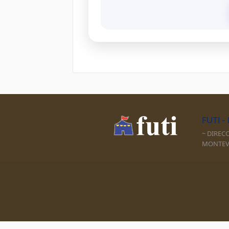
FUTI 
~ DIREC
MONTEVI