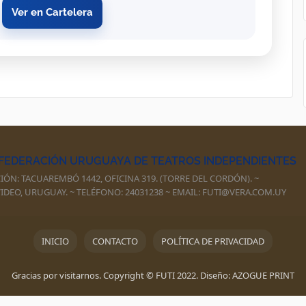
Ver en Cartelera
- FEDERACIÓN URUGUAYA DE TEATROS INDEPENDIENTES
CIÓN: TACUAREMBÓ 1442, OFICINA 319. (TORRE DEL CORDÓN). ~
DEO, URUGUAY. ~ TELÉFONO: 24031238 ~ EMAIL: FUTI@VERA.COM.UY
INICIO
CONTACTO
POLÍTICA DE PRIVACIDAD
Gracias por visitarnos. Copyright © FUTI 2022. Diseño: AZOGUE PRINT