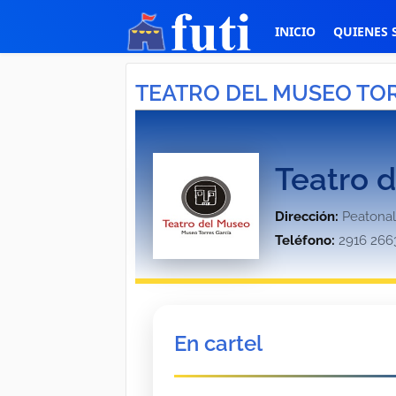
INICIO
QUIENES
TEATRO DEL MUSEO TO
Teatro d
Dirección:
Peatonal
Teléfono:
2916 266
En cartel