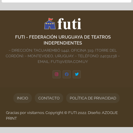
FUTI - FEDERACIÓN URUGUAYA DE TEATROS
INDEPENDIENTES
~ DIRECCIÓN: TACUAREMBÓ 1442, OFICINA 319. (TORRE DEL
CORDÓN). ~ MONTEVIDEO, URUGUAY. ~ TELÉFONO: 24031238 ~
EMAIL: FUTI@VERA.COM.UY
INICIO
CONTACTO
POLÍTICA DE PRIVACIDAD
Gracias por visitarnos. Copyright © FUTI 2022. Diseño: AZOGUE
PRINT