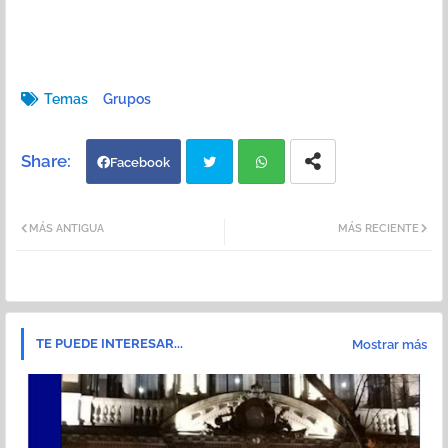
Temas
Grupos
Facebook
Twi
Wh
MÁS ANTIGUA
MÁS RECIENTE
tter
atsa
pp
TE PUEDE INTERESAR...
Mostrar más