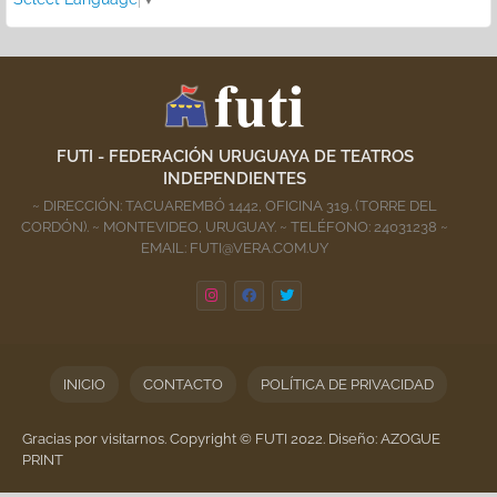
FUTI - FEDERACIÓN URUGUAYA DE TEATROS
INDEPENDIENTES
~ DIRECCIÓN: TACUAREMBÓ 1442, OFICINA 319. (TORRE DEL
CORDÓN). ~ MONTEVIDEO, URUGUAY. ~ TELÉFONO: 24031238 ~
EMAIL: FUTI@VERA.COM.UY
INICIO
CONTACTO
POLÍTICA DE PRIVACIDAD
Gracias por visitarnos. Copyright © FUTI 2022. Diseño: AZOGUE
PRINT