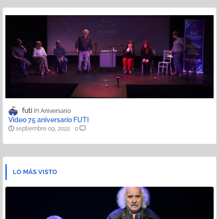
futi
Aniversario
Video 75 aniversario FUTI
septiembre 09, 2022
0
LO MÁS VISTO