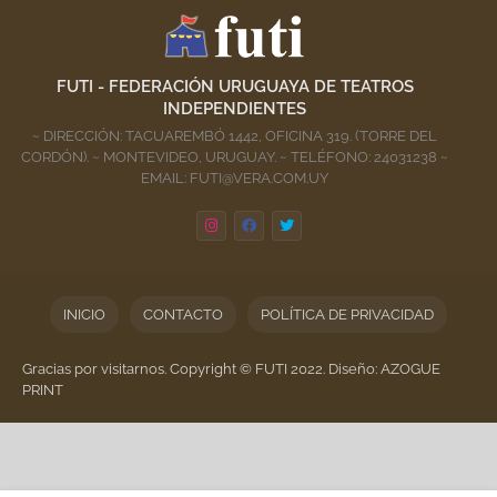
FUTI - FEDERACIÓN URUGUAYA DE TEATROS
INDEPENDIENTES
~ DIRECCIÓN: TACUAREMBÓ 1442, OFICINA 319. (TORRE DEL
CORDÓN). ~ MONTEVIDEO, URUGUAY. ~ TELÉFONO: 24031238 ~
EMAIL: FUTI@VERA.COM.UY
INICIO
CONTACTO
POLÍTICA DE PRIVACIDAD
Gracias por visitarnos. Copyright © FUTI 2022. Diseño: AZOGUE
PRINT