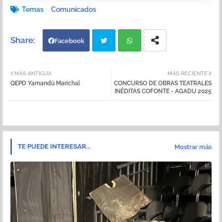
Temas
Comunicados
Facebook
Twi
Wh
MÁS ANTIGUA
MÁS RECIENTE
QEPD Yamandú Marichal
CONCURSO DE OBRAS TEATRALES
tter
atsa
INÉDITAS COFONTE - AGADU 2025
pp
TE PUEDE INTERESAR...
Mostrar más